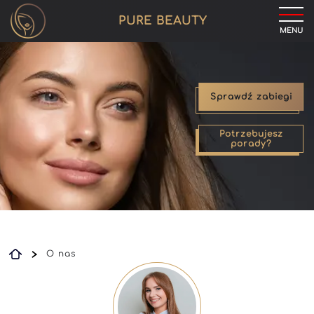
PURE BEAUTY
MENU
Sprawdź zabiegi
Potrzebujesz
porady?
O nas