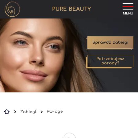
PURE BEAUTY
MENU
Sprawdź zabiegi
Potrzebujesz
porady?
PQ-age
Zabiegi