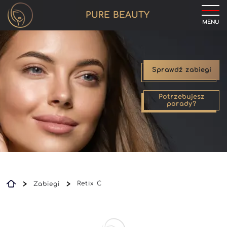
PURE BEAUTY
MENU
Sprawdź zabiegi
Potrzebujesz
porady?
Retix C
Zabiegi