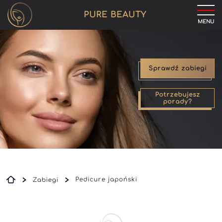
PURE BEAUTY
MENU
Sprawdź zabiegi
Potrzebujesz
porady?
Pedicure japoński
Zabiegi