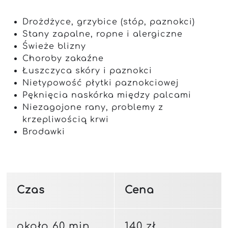
Drożdżyce, grzybice (stóp, paznokci)
Stany zapalne, ropne i alergiczne
Świeże blizny
Choroby zakaźne
Łuszczyca skóry i paznokci
Nietypowość płytki paznokciowej
Pęknięcia naskórka między palcami
Niezagojone rany, problemy z
krzepliwością krwi
Brodawki
Czas
Cena
około 60 min.
140 zł