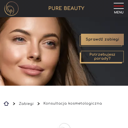
PURE BEAUTY
MENU
Sprawdź zabiegi
Potrzebujesz
porady?
Konsultacja kosmetologiczna
Zabiegi